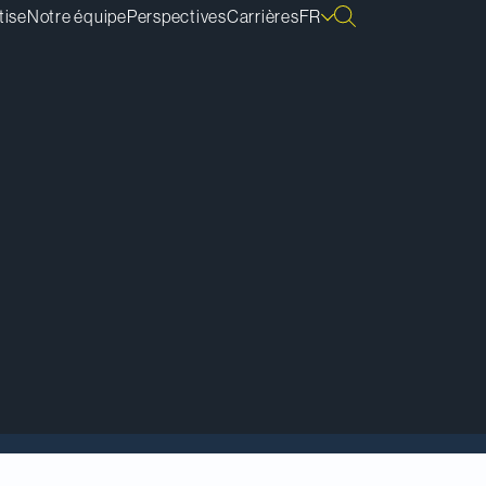
tise
Notre équipe
Perspectives
Carrières
FR
re des