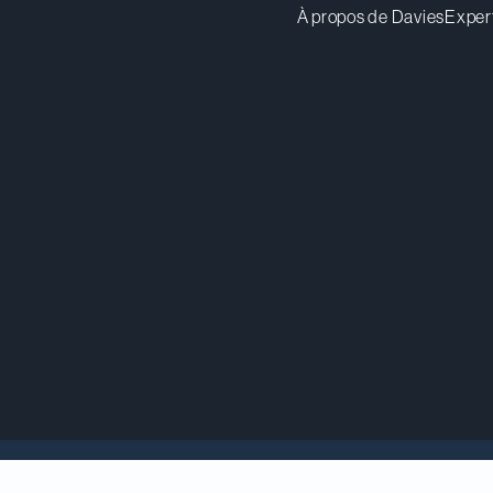
À propos de Davies
Exper
embres du
Ways and Means Committee
de la Chamb