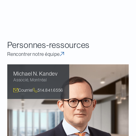
Rétrospective et perspectives en matière de
fiscalité canadienne
Rétrospective et perspectives en matière de
fiscalité américaine
Personnes-ressources
Rencontrer notre équipe
Michael N.
Kandev
Associé
,
Montréal
Courriel
514.841.6556