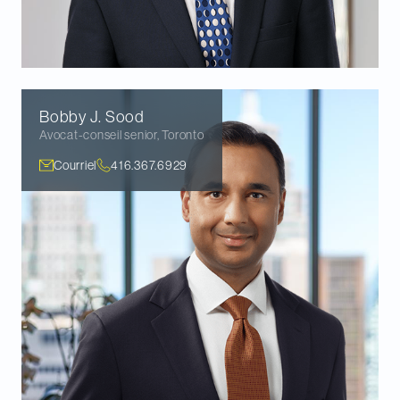
Bobby J.
Sood
Avocat-conseil senior
,
Toronto
Courriel
416.367.6929