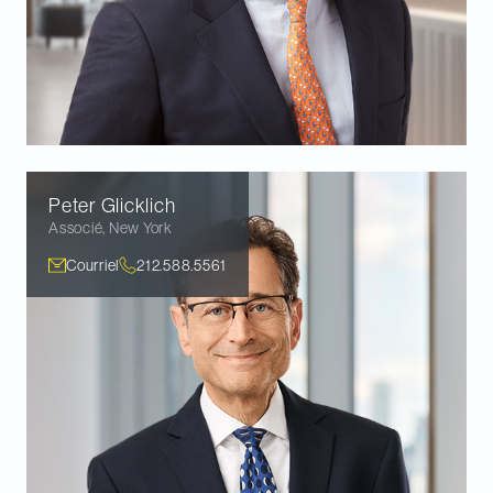
Peter
Glicklich
Associé
,
New York
Courriel
212.588.5561