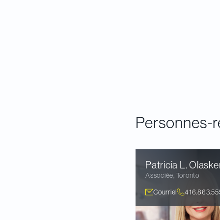
Pour lire le chapitre.
Ce chapitre figure 
rapport annuel détai
les sociétés ouvert
Pour lire le rapport.
Personnes-r
Patricia L.
Olaske
Associée
,
Toronto
Courriel
416.863.55