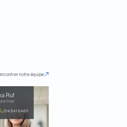
ernance. Notre
plus importants pour
ncontrer notre équipe
ka
Ruf
Montréal
514.841.6480