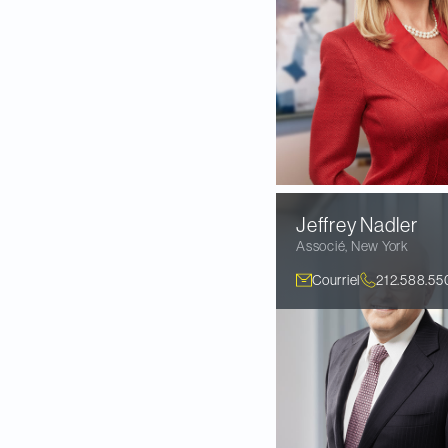
Jeffrey
Nadler
Associé
,
New York
Courriel
212.588.55